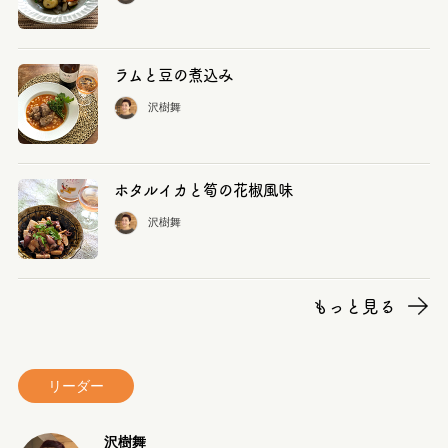
ラムと豆の煮込み
沢樹舞
ホタルイカと筍の花椒風味
沢樹舞
もっと見る
リーダー
沢樹舞