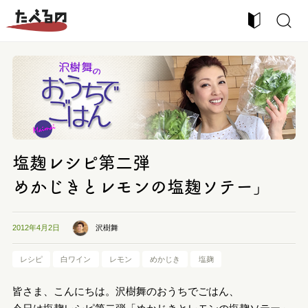
塩麹レシピ第二弾
めかじきとレモンの塩麹ソテー」
沢樹舞
2012年4月2日
レシピ
白ワイン
レモン
めかじき
塩麹
皆さま、こんにちは。沢樹舞のおうちでごはん、