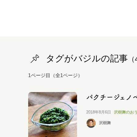
タグがバジルの記事
（
1ページ目（全1ページ）
パクチージェノ
2018年8月6日
沢樹舞のお
沢樹舞