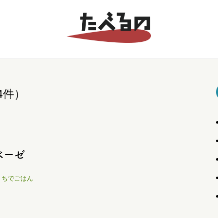
4件）
ベーゼ
うちでごはん