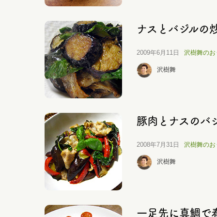
ナスとバジルの
2009年6月11日
沢樹舞のお
沢樹舞
豚肉とナスのバ
2008年7月31日
沢樹舞のお
沢樹舞
一足先に真鯛で